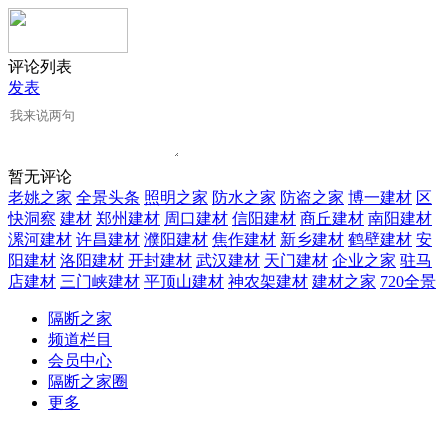
评论列表
发表
暂无评论
老姚之家
全景头条
照明之家
防水之家
防盗之家
博一建材
区
快洞察
建材
郑州建材
周口建材
信阳建材
商丘建材
南阳建材
漯河建材
许昌建材
濮阳建材
焦作建材
新乡建材
鹤壁建材
安
阳建材
洛阳建材
开封建材
武汉建材
天门建材
企业之家
驻马
店建材
三门峡建材
平顶山建材
神农架建材
建材之家
720全景
隔断之家
频道栏目
会员中心
隔断之家圈
更多