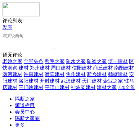
评论列表
发表
暂无评论
老姚之家
全景头条
照明之家
防水之家
防盗之家
博一建材
区
快洞察
建材
郑州建材
周口建材
信阳建材
商丘建材
南阳建材
漯河建材
许昌建材
濮阳建材
焦作建材
新乡建材
鹤壁建材
安
阳建材
洛阳建材
开封建材
武汉建材
天门建材
企业之家
驻马
店建材
三门峡建材
平顶山建材
神农架建材
建材之家
720全景
隔断之家
频道栏目
会员中心
隔断之家圈
更多