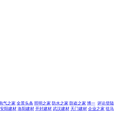
电气之家
全景头条
照明之家
防水之家
防盗之家
博一
评论登陆
安阳建材
洛阳建材
开封建材
武汉建材
天门建材
企业之家
驻马