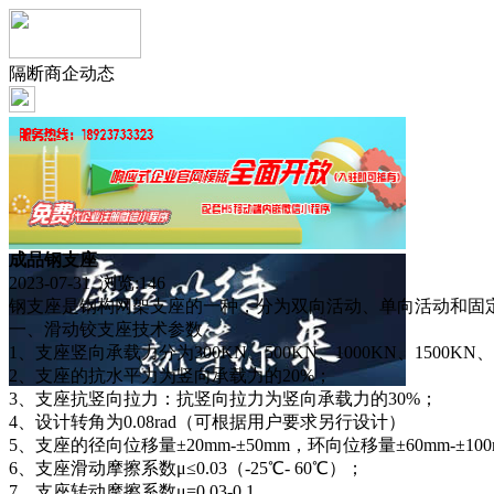
隔断商企动态
成品钢支座
2023-07-31 浏览:
146
钢支座是钢构网架支座的一种，分为双向活动、单向活动和固
一、滑动铰支座技术参数
1、支座竖向承载力分为300KN、500KN、1000KN、1500KN、20
2、支座的抗水平力为竖向承载力的20%；
3、支座抗竖向拉力：抗竖向拉力为竖向承载力的30%；
4、设计转角为0.08rad（可根据用户要求另行设计）
5、支座的径向位移量±20mm-±50mm，环向位移量±60mm-±10
6、支座滑动摩擦系数μ≤0.03（-25℃- 60℃）；
7、支座转动摩擦系数μ=0.03-0.1