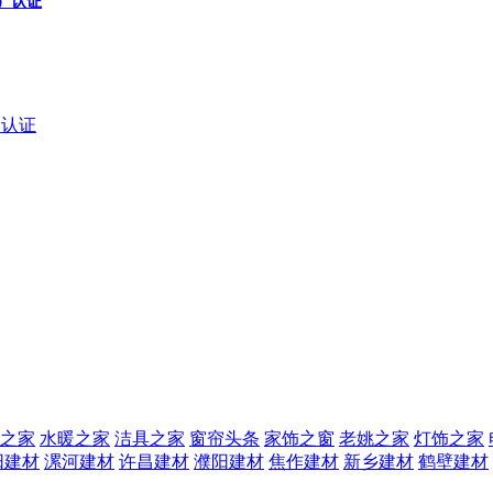
a）认证
a）认证
之家
水暖之家
洁具之家
窗帘头条
家饰之窗
老姚之家
灯饰之家
阳建材
漯河建材
许昌建材
濮阳建材
焦作建材
新乡建材
鹤壁建材