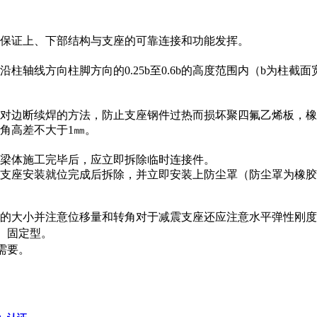
以保证上、下部结构与支座的可靠连接和功能发挥。
柱轴线方向柱脚方向的0.25b至0.6b的高度范围内（b为柱截
对边断续焊的方法，防止支座钢件过热而损坏聚四氟乙烯板，橡胶
角高差不大于1㎜。
待梁体施工完毕后，应立即拆除临时连接件。
待支座安装就位完成后拆除，并立即安装上防尘罩（防尘罩为橡
力的大小并注意位移量和转角对于减震支座还应注意水平弹性刚
、固定型。
需要。