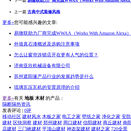
下一篇:
易微联助力厂商完成WWAA（Works With Amazon Alex
上一篇:
古典中式装修风格
更多»
您可能感兴趣的文章:
易微联助力厂商完成WWAA（Works With Amazon Alex
外墙真石漆概述及选购注意事项
怎么让窗帘连锁店开在更有人气的位置？
济南亚欣机械设备有限公司
苏州遮阳篷产品行业的发展趋势是什么
琉璃瓦压瓦机的安置原理的介绍
更多»
有关
地板 木材
的产品：
隔断隔热资讯
发表评论 |
0评
移动社区
建材风水
木板之家
电工之家
壁纸之家
净化之家
安防
建材
区快洞察
建材
郑州建材
周口建材
信阳建材
商丘建材
南
店建材
三门峡建材
平顶山建材
神农架建材
建材之家
720全景