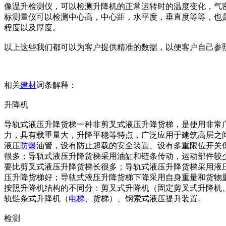
像温升检测仪，可以检测升降机的正常运转时的温度变化，气
标测量仪可以检测中心高，中心距，水平度，垂直度等等，也
程度以及厚度。
以上这些我们都可以为客户提供精准的数据，以便客户自己参
相关
建材
词条解释：
升降机
导轨式液压升降货梯一种非剪叉式液压升降货梯，是使用非常
力，具有载重量大，升降平稳等特点，广泛应用于建筑高层之
液压
防爆
油管，设有防止超载的安全装置、设有多重限位开关
很多；导轨式液压升降货梯采用油缸和链条传动，运动部件较
要比剪叉式液压升降货梯长很多；导轨式液压升降货梯采用液
压升降货梯好；导轨式液压升降货梯下降采用自身重量和货物重
按照升降机结构的不同分：剪叉式升降机（固定剪叉式升降机
轨链条式升降机（
电梯
、货梯）、钢索式液压提升装置。
检测