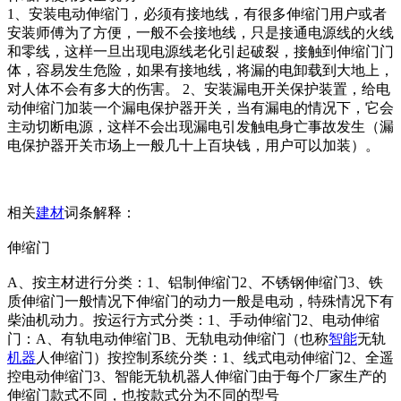
1、安装电动伸缩门，必须有接地线，有很多伸缩门用户或者
安装师傅为了方便，一般不会接地线，只是接通电源线的火线
和零线，这样一旦出现电源线老化引起破裂，接触到伸缩门门
体，容易发生危险，如果有接地线，将漏的电卸载到大地上，
对人体不会有多大的伤害。 2、安装漏电开关保护装置，给电
动伸缩门加装一个漏电保护器开关，当有漏电的情况下，它会
主动切断电源，这样不会出现漏电引发触电身亡事故发生（漏
电保护器开关市场上一般几十上百块钱，用户可以加装）。
相关
建材
词条解释：
伸缩门
A、按主材进行分类：1、铝制伸缩门2、不锈钢伸缩门3、铁
质伸缩门一般情况下伸缩门的动力一般是电动，特殊情况下有
柴油机动力。按运行方式分类：1、手动伸缩门2、电动伸缩
门：A、有轨电动伸缩门B、无轨电动伸缩门（也称
智能
无轨
机器
人伸缩门）按控制系统分类：1、线式电动伸缩门2、全遥
控电动伸缩门3、智能无轨机器人伸缩门由于每个厂家生产的
伸缩门款式不同，也按款式分为不同的型号