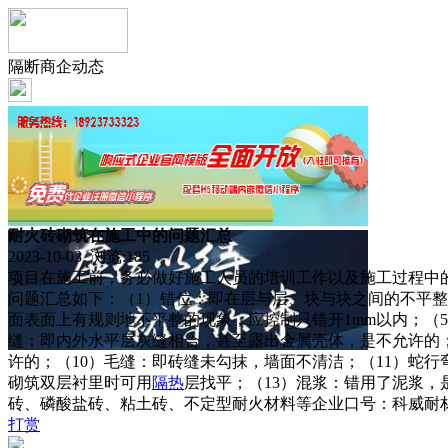
隔断商企动态
耐火砖砌筑在施工中的问题汇总
2023-10-03 浏览:
185
项目在施工前，务必做好施工人员的培训工作以及施工过程中
问题汇总如下：（1）错位：即在层与层、块与块之间的不平整
面表面上有规则地不平整的现象，应控制只错开1mm以内；（
缝：即内外水平层灰缝相合，甚至露出金属壳体，是不允许的
许的；（10）毛缝：即砖缝未勾抹，墙面不清洁；（11）蛇
砌筑双层衬里时可用
隔热
层找平；（13）混浆：错用了泥浆
砖、磷酸盐砖、粘土砖、不定型耐火材料等企业口号：科威耐材，成
打赏