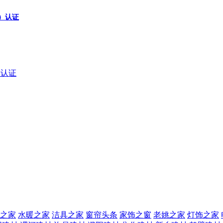
a）认证
a）认证
之家
水暖之家
洁具之家
窗帘头条
家饰之窗
老姚之家
灯饰之家