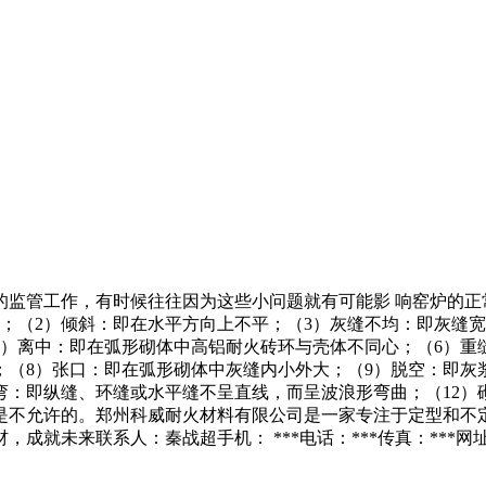
的监管工作，有时候往往因为这些小问题就有可能影 响窑炉的正
；（2）倾斜：即在水平方向上不平；（3）灰缝不均：即灰缝
5）离中：即在弧形砌体中高铝耐火砖环与壳体不同心；（6）重
；（8）张口：即在弧形砌体中灰缝内小外大；（9）脱空：即灰
行弯：即纵缝、环缝或水平缝不呈直线，而呈波浪形弯曲；（12
，是不允许的。郑州科威耐火材料有限公司是一家专注于定型和不
就未来联系人：秦战超手机： ***电话：***传真：***网址