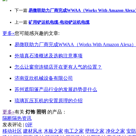
下一篇:
易微联助力厂商完成WWAA（Works With Amazon Alex
上一篇:
矿用铲运机电缆-电动铲运机电缆
更多»
您可能感兴趣的文章:
易微联助力厂商完成WWAA（Works With Amazon Alex
外墙真石漆概述及选购注意事项
怎么让窗帘连锁店开在更有人气的位置？
济南亚欣机械设备有限公司
苏州遮阳篷产品行业的发展趋势是什么
琉璃瓦压瓦机的安置原理的介绍
更多»
有关
灯饰 照明
的产品：
隔断隔热资讯
发表评论 |
0评
移动社区
建材风水
木板之家
电工之家
壁纸之家
净化之家
安防