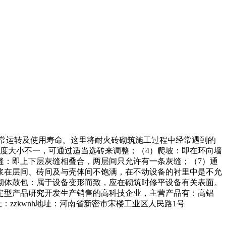
常运转及使用寿命。这里将耐火砖砌筑施工过程中经常遇到的
宽度大小不一，可通过适当选砖来调整；（4）爬坡：即在环向墙
缝：即上下层灰缝相叠合，两层间只允许有一条灰缝；（7）通
浆在层间、砖间及与壳体间不饱满，在不动设备的衬里中是不允
）砌体鼓包：属于设备变形而致，应在砌筑时修平设备有关表面。
定型产品研究开发生产销售的高科技企业，主营产品有：高铝
：zzkwnh地址：河南省新密市宋楼工业区人民路1号