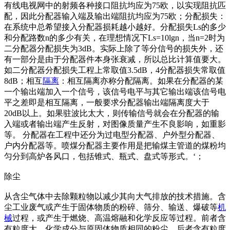
有线电视网中的射频各种接口阻抗均应为75欧，以实现阻抗匹
配，因此分配器输入端及输出端阻抗均应为75欧；分配损失：
在系统中总希望接入分配器损耗越小越好。分配损失Ls的多少
和分配路数n的多少有关，在理想情况下Ls=10lgn，当n=2时为
二分配器分配损失为3dB。实际上除了等分信号的损失外，还
有一部分是由于分配器件本身张衰减，所以总比计算值要大。
如二分配器分配损失工程上常取值3.5dB，4分配器损失常取值
8dB；相互
隔离
：相互隔离亦称分配隔离。如果在分配器的某
一个输出端加入一个信号，该信号电平与其它输出端该信号电
平之差即是相互隔离，一般要求分配器输出端隔离度大于
20dB以上。如果驻波比太大，则传输信号就会在分配器的输
入端或者输出端产生反射，对图像质量产生不良影响，如重影
等。 分配器在工程中还分为过电型分配器、户外型分配器、
户内分配器等。喷煤分配器主要作用是把输煤主管道的煤粉均
匀分到高炉各风口，包括锥式、瓶式、盘式等形式。‘；
除尘
从含尘气体中去除颗粒物以减少其向大气排放的技术措施。含
尘工业废气或产生于固体物质的粉碎、筛分、输送、爆破等
机
械
过程，或产生于燃烧、高温熔融和化学反应等过程。前者含
有粒度大、化学成分与原固体物质相同的粉尘，后者含有粒度