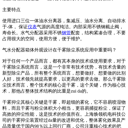
主要特点
使用进口三位一体油水分离器，集减压、油水分离、自动排水
于-体， 保证
仪表
气源的高度纯洁。内部采用不锈钢截止阀，
寿命长。水气分配器采用不锈
钢管
配套，结构紧凑合理，不要
占用很大的空间，使用方便，便于维护。
气水分配器箱体外观设计在干雾除尘系统应用中重要吗？
对于任何一个产品而言，都有其本身的技术或使用要求，对于
干雾除尘系统而言，这是一个非常有技术优势，有技术含量的
新型除尘产品，所有整个系统而言，想要做好、想要做的比别
人好，技术领先就提高要求，以更高的要求去做。那么干雾除
尘技术而言，整个技术的核心是干雾，这个关键，作为核心技
术，那他占整体技术结构的比重是zui da的。
干雾抑尘其核心关键是干雾，即超细的雾化，它不容易喷湿物
料，而且干雾与粉尘体积大小相当，更容易捕捉粉尘，保证了
高效的抑尘性能，这是技术的价值所在。上海焕领机电科技公
司的干雾抑尘装置经过da量的改进和优化，整体雾化效果及产
品质量优于国内98％以上同行厂商，公司注重核心技术的把