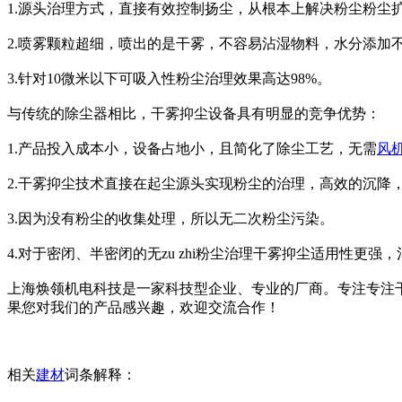
1.源头治理方式，直接有效控制扬尘，从根本上解决粉尘粉尘
2.喷雾颗粒超细，喷出的是干雾，不容易沾湿物料，水分添加不超
3.针对10微米以下可吸入性粉尘治理效果高达98%。
与传统的除尘器相比，干雾抑尘设备具有明显的竞争优势：
1.产品投入成本小，设备占地小，且简化了除尘工艺，无需
风
2.干雾抑尘技术直接在起尘源头实现粉尘的治理，高效的沉降
3.因为没有粉尘的收集处理，所以无二次粉尘污染。
4.对于密闭、半密闭的无zu zhi粉尘治理干雾抑尘适用性更强
上海焕领机电科技是一家科技型企业、专业的厂商。专注专注
果您对我们的产品感兴趣，欢迎交流合作！
相关
建材
词条解释：