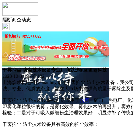
隔断商企动态
干雾抑尘 防尘技术设备专业厂商就选huanling科技
2023-10-31 浏览:
132
上海焕领机电科技huanling专注干雾抑尘 防尘技术设备
诚、专业、优质的态度，旨在大市场中提供高质量干雾除尘及
干雾抑尘 防尘技术设备被广泛应用于
水泥
、矿山、热电厂、化
即雾化颗粒很细的雾，是雾化效果、雾化技术的再提升，雾效
检验；二是对于可吸入微细粉尘治理效果好，明显弥补了传统
干雾抑尘 防尘技术设备具有高效的抑尘效率：