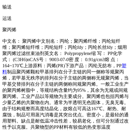
输送
运送
聚丙烯
中文名： 聚丙烯中文别名：丙纶；聚丙烯纤维；丙纶短纤
维；聚丙烯短纤维；丙纶短纤；丙纶fdy；丙纶长丝fdy；烟用
聚丙烯过滤丝束油剂英文名： Polypropylene缩 写： PP化学
式： (C3H6)nCAS号： 9003-07-0密 度： 0.91g/cm3熔 点：
164~170℃上游原料：丙烯(PR)下游产品：丙纶无纺布，PP
塑
料
制品聚丙烯颗粒甲基排列在分子主链的同一侧称等规聚丙
烯，若甲基无秩序的排列在分子主链的两侧称无规聚丙烯，当
甲基交替排列在分子主链的两侧称间规聚丙烯。一般工业生产
的聚丙烯树脂中，等规结构含量约为95%，其余为无规或间规
聚丙烯。工业产品以等规物为主要成分。聚丙烯也包括丙烯与
少量乙烯的共聚物在内。通常为半透明无色固体，无臭无毒。
由于结构规整而高度结晶化，故熔点可高达167℃。耐热、耐
腐蚀，制品可用蒸汽消毒是其突出优点。密度小，是最轻的通
用塑料。缺点是耐低温冲击性差，较易老化，但可分别通过改
性予以克服。共聚物型的PP材料有较低的热变形温度