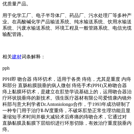
优质量产品。
用于化学工厂、电子半导体厂、药品厂、污水处理厂等多种产
业。在高酸碱化学产品输送系统、纯水输送系统、饮用水输送
系统、污废水输送系统、环境工程及一般管路系统、电信光缆
输配管路。
相关
建材
词条解释：
pph
PPH即 吻合器 痔环切术，适用于各类 痔疮，尤其是重度 内痔
和部分 直肠粘膜脱垂的病人微创 痔疮手术(PPH)又称吻合器
痔上黏膜环切术，是建立在肛垫学说基础上的，运用吻合器治
疗环状脱垂痔的新技术。强生医疗器材有限公司爱惜康内镜外
科部与意大利学者Dr.Antoniolongo合作，于1993年成功研制了
一种专门用于治疗Ⅱ-Ⅳ度重痔，不破坏肛垫正常生理功能且显
著缩短手术时间并极大减轻术后疼痛的痔吻合术，它通过对
直肠黏膜及黏膜下层组织进行环形切除，有效治疗重度脱垂内
痔。