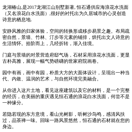
龙湖椿山,是2017龙湖江山别墅新著, 恒石通供应海浪花水洗面
（又名浪花白水洗面）,很好的衬托出为久居城市的心灵创造
诗意的栖息地.
安静风雅的归家体验，空间的转换形成移步易景之趣。布局疏
密自然，景墙、竹林、汀步等元素的铺排，烘托出文人诗意的
生活情怀。拾阶而上，几经折转，渐入佳境。
门庭与景墙的对景营造府邸气场，石材采用浪花水洗面，更显
古朴高雅，展现一幅气势磅礴的世家府院画卷。
园中有画，画中有园，朴质大方的大面体设计，呈现出一种当
代、内敛、温润的艺术，与自然环境完美融合。
从你进入这片土地，看见这座建筑以及它的材料，是一个完整
的经历，在美丽的重庆遇见恒石通的浪花白水洗面，何尝不是
一种缘分。
若隐若现的东方意境，看山光树影，听树沙鸟鸣，感清风扶
过，品茶禅一味。回味一路风景悠然，恒石通的石材就在您的
身边。