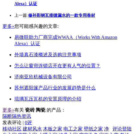
Alexa）认证
上一篇:
修补彩钢瓦接缝漏水的一款专用卷材
更多»
您可能感兴趣的文章:
易微联助力厂商完成WWAA（Works With Amazon
Alexa）认证
外墙真石漆概述及选购注意事项
怎么让窗帘连锁店开在更有人气的位置？
济南亚欣机械设备有限公司
苏州遮阳篷产品行业的发展趋势是什么
琉璃瓦压瓦机的安置原理的介绍
更多»
有关
瓷砖 陶瓷
的产品：
隔断隔热资讯
发表评论 |
0评
移动社区
建材风水
木板之家
电工之家
壁纸之家
净
评论登陆