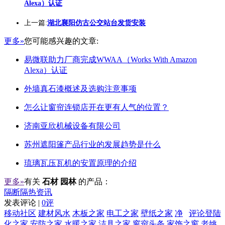
Alexa）认证
上一篇:
湖北襄阳仿古公交站台发货安装
更多»
您可能感兴趣的文章:
易微联助力厂商完成WWAA（Works With Amazon
Alexa）认证
外墙真石漆概述及选购注意事项
怎么让窗帘连锁店开在更有人气的位置？
济南亚欣机械设备有限公司
苏州遮阳篷产品行业的发展趋势是什么
琉璃瓦压瓦机的安置原理的介绍
更多»
有关
石材 园林
的产品：
隔断隔热资讯
发表评论 |
0评
移动社区
建材风水
木板之家
电工之家
壁纸之家
净
评论登陆
化之家
安防之家
水暖之家
洁具之家
窗帘头条
家饰之窗
老姚