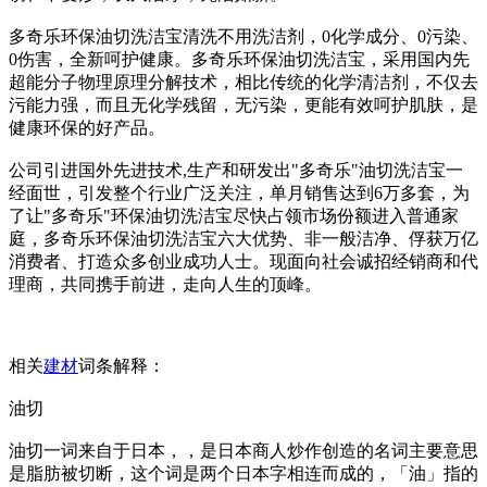
多奇乐环保油切洗洁宝清洗不用洗洁剂，0化学成分、0污染、
0伤害，全新呵护健康。多奇乐环保油切洗洁宝，采用国内先
超能分子物理原理分解技术，相比传统的化学清洁剂，不仅去
污能力强，而且无化学残留，无污染，更能有效呵护肌肤，是
健康环保的好产品。
公司引进国外先进技术,生产和研发出"多奇乐"油切洗洁宝一
经面世，引发整个行业广泛关注，单月销售达到6万多套，为
了让"多奇乐"环保油切洗洁宝尽快占领市场份额进入普通家
庭，多奇乐环保油切洗洁宝六大优势、非一般洁净、俘获万亿
消费者、打造众多创业成功人士。现面向社会诚招经销商和代
理商，共同携手前进，走向人生的顶峰。
相关
建材
词条解释：
油切
油切一词来自于日本，，是日本商人炒作创造的名词主要意思
是脂肪被切断，这个词是两个日本字相连而成的，「油」指的