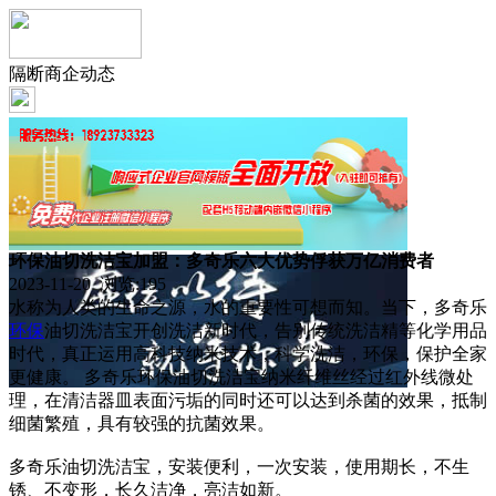
隔断商企动态
环保油切洗洁宝加盟：多奇乐六大优势俘获万亿消费者
2023-11-20 浏览:
195
水称为人类的生命之源，水的重要性可想而知。当下，多奇乐
环保
油切洗洁宝开创洗洁新时代，告别传统洗洁精等化学用品
时代，真正运用高科技纳米技术，科学洗洁，环保，保护全家
更健康。 多奇乐环保油切洗洁宝纳米纤维丝经过红外线微处
理，在清洁器皿表面污垢的同时还可以达到杀菌的效果，抵制
细菌繁殖，具有较强的抗菌效果。
多奇乐油切洗洁宝，安装便利，一次安装，使用期长，不生
锈、不变形，长久洁净，亮洁如新。