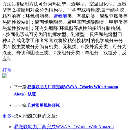
方法1.按应用方法可分为热固型、热熔型、室温固化型、压敏
型等.2.按应用对象分为结构型、非构型或特种胶.属于结构胶
粘剂的有：环氧树脂类、
聚氨酯
类、有机硅类、聚酰亚胺类等
热固性胶粘剂；聚丙烯酸酯类、聚甲基丙烯酸酯类、甲醇类等
热塑性胶粘剂；还有如酚醛-环氧型等改性的多组分胶粘剂。
3.按固化形式可分为溶剂挥发型、乳液型、反应和热熔型四
种.4.合成化学工作者常喜欢将胶粘剂按粘料的化学成分来分
类.5.按主要成分分为有机类、无机类。6.按外观分类，可分为
液态、膏状和固态三类。7.按组分分类：单组分，双组分，反
应型。
打赏
下一篇:
易微联助力厂商完成WWAA（Works With Amazon
Alexa）认证
上一篇:
几种常用规格顶托
更多»
您可能感兴趣的文章:
易微联助力厂商完成WWAA（Works With Amazon