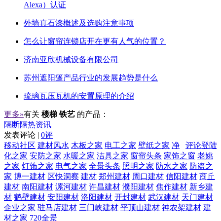
Alexa）认证
外墙真石漆概述及选购注意事项
怎么让窗帘连锁店开在更有人气的位置？
济南亚欣机械设备有限公司
苏州遮阳篷产品行业的发展趋势是什么
琉璃瓦压瓦机的安置原理的介绍
更多»
有关
楼梯 铁艺
的产品：
隔断隔热资讯
发表评论 |
0评
移动社区
建材风水
木板之家
电工之家
壁纸之家
净
评论登陆
化之家
安防之家
水暖之家
洁具之家
窗帘头条
家饰之窗
老姚
之家
灯饰之家
电气之家
全景头条
照明之家
防水之家
防盗之
家
博一建材
区快洞察
建材
郑州建材
周口建材
信阳建材
商丘
建材
南阳建材
漯河建材
许昌建材
濮阳建材
焦作建材
新乡建
材
鹤壁建材
安阳建材
洛阳建材
开封建材
武汉建材
天门建材
企业之家
驻马店建材
三门峡建材
平顶山建材
神农架建材
建
材之家
720全景