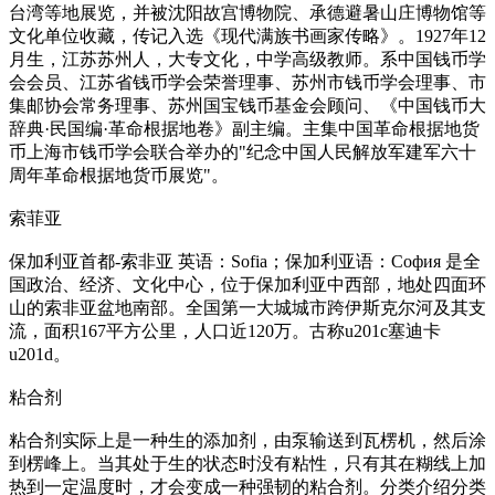
台湾等地展览，并被沈阳故宫博物院、承德避暑山庄博物馆等
文化单位收藏，传记入选《现代满族书画家传略》。1927年12
月生，江苏苏州人，大专文化，中学高级教师。系中国钱币学
会会员、江苏省钱币学会荣誉理事、苏州市钱币学会理事、市
集邮协会常务理事、苏州国宝钱币基金会顾问、《中国钱币大
辞典·民国编·革命根据地卷》副主编。主集中国革命根据地货
币上海市钱币学会联合举办的"纪念中国人民解放军建军六十
周年革命根据地货币展览"。
索菲亚
保加利亚首都-索非亚 英语：Sofia；保加利亚语：София 是全
国政治、经济、文化中心，位于保加利亚中西部，地处四面环
山的索非亚盆地南部。全国第一大城城市跨伊斯克尔河及其支
流，面积167平方公里，人口近120万。古称u201c塞迪卡
u201d。
粘合剂
粘合剂实际上是一种生的添加剂，由泵输送到瓦楞机，然后涂
到楞峰上。当其处于生的状态时没有粘性，只有其在糊线上加
热到一定温度时，才会变成一种强韧的粘合剂。分类介绍分类