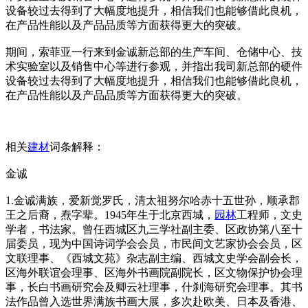
设备较过去得到了大幅度地提升，相信我们也能够借此良机，
在产品性能以及产品品质等方面获得更大的突破。
期间，索菲亚一行来到金诚新总部的生产车间、仓储中心、技
术实验室以及销售中心等进行参观，并指出我司新总部的硬件
设备较过去得到了大幅度地提升，相信我们也能够借此良机，
在产品性能以及产品品质等方面获得更大的突破。
相关
建材
词条解释：
金诚
1.金诚满族，爱新觉罗氏，清太祖努尔哈赤十五世孙，顺承郡
王之后裔，焘字辈。1945年生于北京西城，
园林
工程师，文史
学者，书法家。曾任西城区九三学社副主委、区政协第八至十
届委员，现为中国诗词学会会员，市民间文艺家协会会员，区
文联理事、《西城文苑》杂志副主编、西城文史学会副会长，
区海外联谊会理事、区海外书画院副院长，区文物保护协会理
事，长白书画研究会及卿云社理事，什刹海研究会理事。其书
法作品曾入选世界满族书画大展，多次赴欧美、日本及香港、