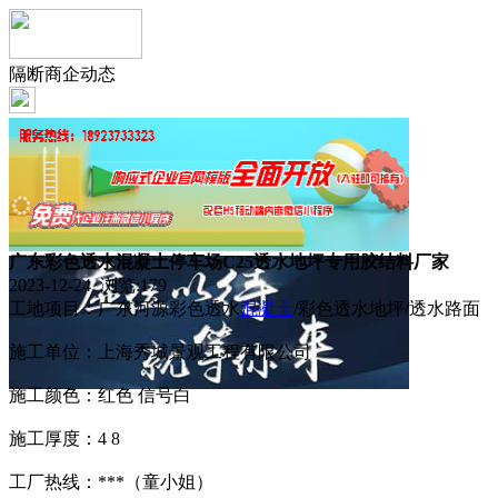
隔断商企动态
广东彩色透水混凝土停车场C25透水地坪专用胶结料厂家
2023-12-24 浏览:
179
工地项目：广东河源彩色透水
混凝土
/彩色透水地坪/透水路面
施工单位：上海秀城景观工程有限公司
施工颜色：红色 信号白
施工厚度：4 8
工厂热线：***（童小姐）