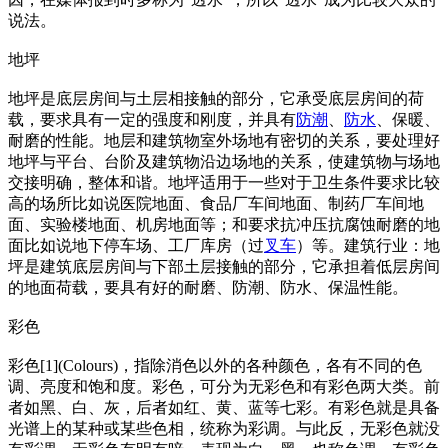
说法。
地坪
地坪是底层房间与土层相接触的部分，它承受底层房间的荷
载，要求具有一定的强度和刚度，并具有
防潮
、
防水
、保暖、
耐磨的性能。地层和建筑物室外场地有密切的关系，要处理好
地坪与平台、台阶及建筑物沿边场地的关系，使建筑物与场地
交接明确，整体和谐。地坪适用于一些对于卫生条件要求比较
高的场所比如说医院地面、食品厂车间地面、制药厂车间地
面、实验楼地面、机房地面等；和要求抗冲压抗腐蚀耐磨的地
面比如说地下停车场、工厂库房（过
叉车
）等。建筑行业：地
坪是建筑底层房间与下部土层接触的部分，它承担着低层房间
的地面荷载，要具有好的耐磨、防潮、防水、保温性能。
彩色
彩色[1](Colours)，指除消色以外的各种颜色，各有不同的色
调、亮度和饱和度。彩色，可分为无彩色和有彩色两大类。前
者如黑、白、灰，后者如红、黄、蓝等七彩。有彩色就是具备
光谱上的某种或某些色相，统称为彩调。与此反，无彩色就没