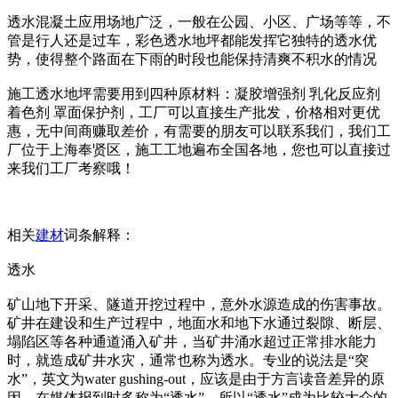
透水混凝土应用场地广泛，一般在公园、小区、广场等等，不
管是行人还是过车，彩色透水地坪都能发挥它独特的透水优
势，使得整个路面在下雨的时段也能保持清爽不积水的情况
施工透水地坪需要用到四种原材料：凝胶增强剂 乳化反应剂
着色剂 罩面保护剂，工厂可以直接生产批发，价格相对更优
惠，无中间商赚取差价，有需要的朋友可以联系我们，我们工
厂位于上海奉贤区，施工工地遍布全国各地，您也可以直接过
来我们工厂考察哦！
相关
建材
词条解释：
透水
矿山地下开采、隧道开挖过程中，意外水源造成的伤害事故。
矿井在建设和生产过程中，地面水和地下水通过裂隙、断层、
塌陷区等各种通道涌入矿井，当矿井涌水超过正常排水能力
时，就造成矿井水灾，通常也称为透水。专业的说法是“突
水”，英文为water gushing-out，应该是由于方言读音差异的原
因，在媒体报到时多称为“透水”，所以“透水”成为比较大众的