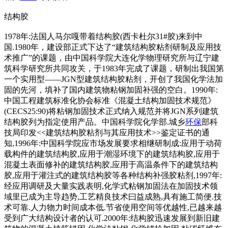
结构胶
1978年:法国人马尔嘎带着结构胶(西卡杜尔31#胶)来到中
国.1980年，建设部正式下达了“建筑结构胶粘剂研制及应用技
术推广”的课题，由中国科学院大连化学物理研究所与辽宁建
筑科学研究所共同攻关，于1983年完成了课题，研制出我国第
一个实用型——JGN型建筑结构胶粘剂，开创了我国化学法加
固的先河，填补了国内建筑物粘钢加固补强的空白。1990年:
中国工程建筑标准化协会标准《混凝土结构加固技术规范》
(CECS25:90)将粘钢加固技术正式纳入规范并将JGN系列建筑
结构胶列为指定使用产品。中国科学院化学部.城乡
环保
部科
技局印发<<建筑结构胶粘剂与其应用技术>>鉴定证书的通
知,1996年:中国科学院应市场发展要求相继研制成:应用于动荷
载构件的建筑结构胶,应用于潮湿环境下的建筑结构胶,应用于
混凝土表面修补的建筑结构胶,应用于高温条件下的建筑结构
胶,应用于灌注式的建筑结构胶等各种结构补强胶粘剂,1997年:
经应用调研及大量实践表明,化学式粘钢加固法在加固技术领
域里已成为主导趋势,工艺精良技术曰益成熟,具有施工简便.技
术可靠.人力物力时间成本低.节省使用空间等优越性,已越来越
受到广大结构设计者的认可.2000年:结构胶迅速发展到新旧建