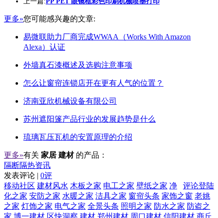
上一篇:
PP PET 眼镜框彩色印刷机械喷墨打印
更多»
您可能感兴趣的文章:
易微联助力厂商完成WWAA（Works With Amazon
Alexa）认证
外墙真石漆概述及选购注意事项
怎么让窗帘连锁店开在更有人气的位置？
济南亚欣机械设备有限公司
苏州遮阳篷产品行业的发展趋势是什么
琉璃瓦压瓦机的安置原理的介绍
更多»
有关
家居 建材
的产品：
隔断隔热资讯
发表评论 |
0评
移动社区
建材风水
木板之家
电工之家
壁纸之家
净
评论登陆
化之家
安防之家
水暖之家
洁具之家
窗帘头条
家饰之窗
老姚
之家
灯饰之家
电气之家
全景头条
照明之家
防水之家
防盗之
家
博一建材
区快洞察
建材
郑州建材
周口建材
信阳建材
商丘