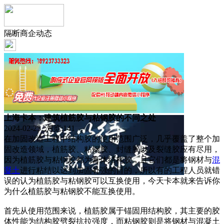
隔断商企动态
上海卡本：建筑植筋胶与粘钢胶的不同之处
2024-02-25 浏览:
141
在加固改造工程中结构胶的使用范围广泛，几乎覆盖了整个加
固改造领域，植筋胶、粘钢胶、封缝胶以及裂缝胶应有尽用，
因为植筋胶与粘钢胶都为膏体结构胶，且它们都是将钢材与
混
凝土
进行粘结以达到加固补强的目的，所以有的工程人员就错
误的认为植筋胶与粘钢胶可以互换使用，今天卡本就来告诉你
为什么植筋胶与粘钢胶不能互换使用。
首先从使用范围来说，植筋胶属于锚固用结构胶，其主要的胶
体性能为结构胶劈裂抗拉强度，而粘钢胶则是将钢材与混凝土