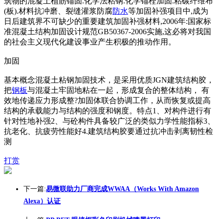
筑物的混凝土植筋锚固.化学法粘钢.化学锚栓加固.粘碳纤维布
(板).材料抗冲磨、裂缝灌浆防腐
防水
等加固补强项目中,成为
日后建筑界不可缺少的重要建筑加固补强材料,2006年:国家标
准混凝土结构加固设计规范GB50367-2006实施,这必将对我国
的社会主义现代化建设事业产生积极的推动作用。
加固
基本概念混凝土粘钢加固技术，是采用优质JGN建筑结构胶，
把
钢板
与混凝土牢固地粘在一起，形成复合的整体结构， 有
效地传递应力形成整?加固体联合协调工作，从而恢复或提高
结构的承载能力与结构的强度和钢度。特点1、对构件进行有
针对性地补强2、与砼构件具备较广泛的类似力学性能指标3、
抗老化、抗疲劳性能好4.建筑结构胶要通过抗冲击剥离韧性检
测
打赏
下一篇:
易微联助力厂商完成WWAA（Works With Amazon
Alexa）认证