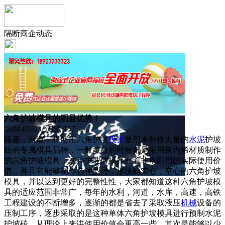
隔断商企动态
六角护坡模具的明显优势！
2024-03-03 浏览:
157
路基，河道工程使用六角护坡
模具
是用来制作大量的
水泥
护坡
砖的专属模具品种，一般多数的时候都是采用聚丙烯材质制作
的六角护坡模具，这种护坡砖模具有着非常耐用的实际使用价
值，并且它能够制作各种型号，形状的实心，空心的六角护坡
模具，并以达到更好的完整性性，大家都知道这种六角护坡模
具的适应范围非常广，每年的水利，河道，水库，高速，高铁
工程建设的不断增多，逐渐的都是省去了采取液压
机械
设备的
压制工序，逐步采取的是这种单体六角护坡模具进行预制水泥
护坡砖，从理论上来讲使用价值会更高一些，其次是能够以少