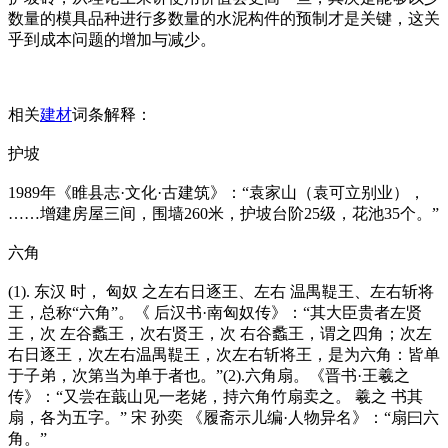
数量的模具品种进行多数量的水泥构件的预制才是关键，这关
乎到成本问题的增加与减少。
相关
建材
词条解释：
护坡
1989年《睢县志·文化·古建筑》：“袁家山（袁可立别业），
……增建房屋三间，围墙260米，护坡台阶25级，花池35个。”
六角
(1). 东汉 时， 匈奴 之左右日逐王、左右 温禺鞮王、左右斩将
王，总称“六角”。《 后汉书·南匈奴传》：“其大臣贵者左贤
王，次 左谷蠡王，次右贤王，次 右谷蠡王，谓之四角；次左
右日逐王，次左右温禺鞮王，次左右斩将王，是为六角：皆单
于子弟，次第当为单于者也。”(2).六角扇。《晋书·王羲之
传》：“又尝在蕺山见一老姥，持六角竹扇卖之。 羲之 书其
扇，各为五字。” 宋 孙奕 《履斋示儿编·人物异名》：“扇曰六
角。”