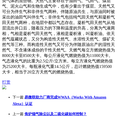
类气体的混合物。天然气主要存在于油田气、气田气、煤层
气、泥火山气和生物生成气中，也有少量出于煤层。天然气又
可分为伴生气和非伴生气两种。伴随原油共生，与原油同时被
采出的油田气叫伴生气；非伴生气包括纯气田天然气和凝析气
田天然气两种，在地层中都以气态存在。凝析气田天然气从地
层流出井口后，随着压力的下降和温度的升高，分离为气液两
相，气相是凝析气田天然气，液相是凝析液，叫凝析油。依天
然气蕴藏状态，又分为构造性天然气、水溶性天然气、煤矿天
然气等三种。而构造性天然气又可分为伴随原油出产的湿性天
然气、不含液体成份的干性天然气。天燃气每立方燃烧热值为
8000大卡至8500大卡。每公斤液化气燃烧热值为11000大卡。
气态液化气的比重为2.5公斤/立方米。每立方液化气燃烧热值
为25200大卡。每瓶液化气重14.5公斤，总计燃烧热值159500
大卡，相当于20立方天然气的燃烧热值。
打赏
下一篇:
易微联助力厂商完成WWAA（Works With Amazon
Alexa）认证
上一篇:
焦炉烟气除尘以及二硫化碳如何控制？