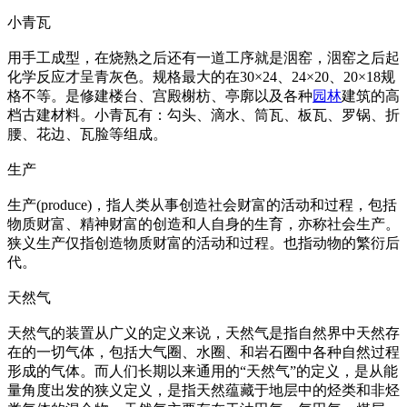
小青瓦
用手工成型，在烧熟之后还有一道工序就是洇窑，洇窑之后起
化学反应才呈青灰色。规格最大的在30×24、24×20、20×18规
格不等。是修建楼台、宫殿榭枋、亭廓以及各种
园林
建筑的高
档古建材料。小青瓦有：勾头、滴水、筒瓦、板瓦、罗锅、折
腰、花边、瓦脸等组成。
生产
生产(produce)，指人类从事创造社会财富的活动和过程，包括
物质财富、精神财富的创造和人自身的生育，亦称社会生产。
狭义生产仅指创造物质财富的活动和过程。也指动物的繁衍后
代。
天然气
天然气的装置从广义的定义来说，天然气是指自然界中天然存
在的一切气体，包括大气圈、水圈、和岩石圈中各种自然过程
形成的气体。而人们长期以来通用的“天然气”的定义，是从能
量角度出发的狭义定义，是指天然蕴藏于地层中的烃类和非烃