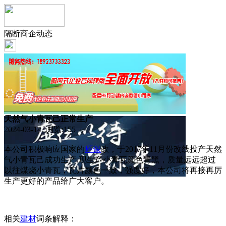
隔断商企动态
天然气小青瓦己正常生产
2024-03-14 浏览:
155
本公司积极响应国家的
环保
政，于2017年11月份改线投产天然
气小青瓦己成功生产,现生产小青瓦颜色青黑，质量远远超过
以往煤烧小青瓦，瓦片颜色一致，强度好，本公司将再接再厉
生产更好的产品给广大客户。
相关
建材
词条解释：