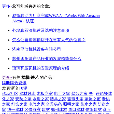
更多»
您可能感兴趣的文章:
易微联助力厂商完成WWAA（Works With Amazon
Alexa）认证
外墙真石漆概述及选购注意事项
怎么让窗帘连锁店开在更有人气的位置？
济南亚欣机械设备有限公司
苏州遮阳篷产品行业的发展趋势是什么
琉璃瓦压瓦机的安置原理的介绍
更多»
有关
楼梯 铁艺
的产品：
隔断隔热资讯
发表评论 |
0评
移动社区
建材风水
木板之家
电工之家
壁纸之家
净
评论登陆
化之家
安防之家
水暖之家
洁具之家
窗帘头条
家饰之窗
老姚
之家
灯饰之家
电气之家
全景头条
照明之家
防水之家
防盗之
家
博一建材
区快洞察
建材
郑州建材
周口建材
信阳建材
商丘