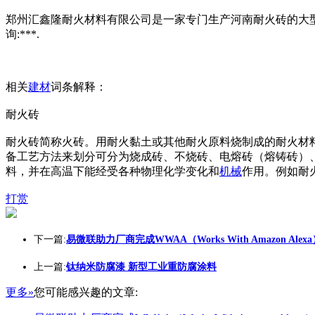
郑州汇鑫隆耐火材料有限公司是一家专门生产河南耐火砖的大型
询:***.
相关
建材
词条解释：
耐火砖
耐火砖简称火砖。用耐火黏土或其他耐火原料烧制成的耐火材料
备工艺方法来划分可分为烧成砖、不烧砖、电熔砖（熔铸砖）
料，并在高温下能经受各种物理化学变化和
机械
作用。例如耐
打赏
下一篇:
易微联助力厂商完成WWAA（Works With Amazon Alex
上一篇:
钛纳米防腐漆 新型工业重防腐涂料
更多»
您可能感兴趣的文章: