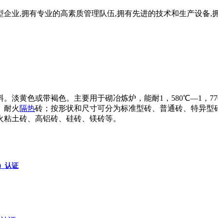
企业,拥有专业的高素质管理队伍,拥有先进的技术和生产设备,拥
。淡黄色或带褐色。主要用于砌冶炼炉，能耐1，580℃—1，7
、耐火
隔热
砖；按形状和尺寸可分为标准型砖、普通砖、特异型
火粘土砖、高铝砖、硅砖、镁砖等。
a）认证