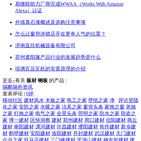
易微联助力厂商完成WWAA（Works With Amazon
Alexa）认证
外墙真石漆概述及选购注意事项
怎么让窗帘连锁店开在更有人气的位置？
济南亚欣机械设备有限公司
苏州遮阳篷产品行业的发展趋势是什么
琉璃瓦压瓦机的安置原理的介绍
更多»
有关
板材 钢板
的产品：
隔断隔热资讯
发表评论 |
0评
移动社区
建材风水
木板之家
电工之家
壁纸之家
净
评论登陆
化之家
安防之家
水暖之家
洁具之家
窗帘头条
家饰之窗
老姚
之家
灯饰之家
电气之家
全景头条
照明之家
防水之家
防盗之
家
博一建材
区快洞察
建材
郑州建材
周口建材
信阳建材
商丘
建材
南阳建材
漯河建材
许昌建材
濮阳建材
焦作建材
新乡建
材
鹤壁建材
安阳建材
洛阳建材
开封建材
武汉建材
天门建材
企业之家
驻马店建材
三门峡建材
平顶山建材
神农架建材
建