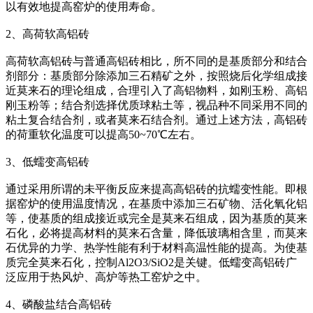
以有效地提高窑炉的使用寿命。
2、高荷软高铝砖
高荷软高铝砖与普通高铝砖相比，所不同的是基质部分和结合
剂部分：基质部分除添加三石精矿之外，按照烧后化学组成接
近莫来石的理论组成，合理引入了高铝物料，如刚玉粉、高铝
刚玉粉等；结合剂选择优质球粘土等，视品种不同采用不同的
粘土复合结合剂，或者莫来石结合剂。通过上述方法，高铝砖
的荷重软化温度可以提高50~70℃左右。
3、低蠕变高铝砖
通过采用所谓的未平衡反应来提高高铝砖的抗蠕变性能。即根
据窑炉的使用温度情况，在基质中添加三石矿物、活化氧化铝
等，使基质的组成接近或完全是莫来石组成，因为基质的莫来
石化，必将提高材料的莫来石含量，降低玻璃相含里，而莫来
石优异的力学、热学性能有利于材料高温性能的提高。为使基
质完全莫来石化，控制Al2O3/SiO2是关键。低蠕变高铝砖广
泛应用于热风炉、高炉等热工窑炉之中。
4、磷酸盐结合高铝砖