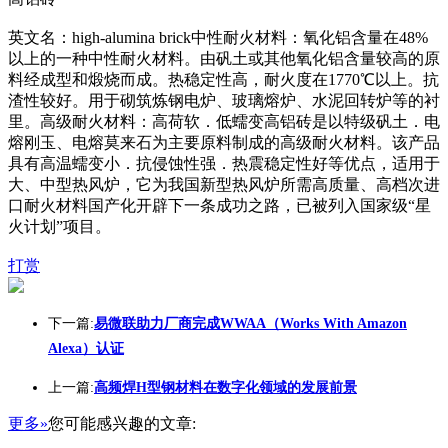
英文名：high-alumina brick中性耐火材料：氧化铝含量在48%
以上的一种中性耐火材料。由矾土或其他氧化铝含量较高的原
料经成型和煅烧而成。热稳定性高，耐火度在1770℃以上。抗
渣性较好。用于砌筑炼钢电炉、玻璃熔炉、水泥回转炉等的衬
里。高级耐火材料：高荷软．低蠕变高铝砖是以特级矾土．电
熔刚玉、电熔莫来石为主要原料制成的高级耐火材料。该产品
具有高温蠕变小．抗侵蚀性强．热震稳定性好等优点，适用于
大、中型热风炉，它为我国新型热风炉所需高质量、高档次进
口耐火材料国产化开辟下一条成功之路，已被列入国家级“星
火计划”项目。
打赏
下一篇:
易微联助力厂商完成WWAA（Works With Amazon
Alexa）认证
上一篇:
高频焊H型钢材料在数字化领域的发展前景
更多»
您可能感兴趣的文章: