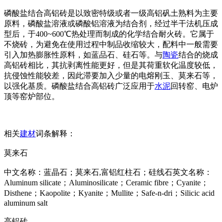
磷酸盐结合高铝砖是以致密特级或者一级高铝矾土熟料为主要
原料，磷酸盐溶液或磷酸铝溶液为结合剂，经过半干法机压成
型后，于400~600℃热处理而制成的化学结合耐火砖。它属于
不烧砖，为避免在使用过程中制品收缩较大，配料中一般需要
引入加热膨胀性原料，如蓝品石、硅石等。与
陶瓷
结合的烧成
高铝砖相比，其抗剥离性能更好，但是其荷重软化温度较低，
抗侵蚀性能较差，因此滞要加入少量的电熔刚玉、莫来石等，
以强化基质。磷酸盐结合高铝砖广泛应用于
水泥
回转窑、电炉
顶等窑炉部位。
相关
建材
词条解释：
莫来石
中文名称：蓝晶石；莫来石,富铝红柱石；硅线石英文名称：
Aluminum silicate；Aluminosilicate；Ceramic fibre；Cyanite；
Disthene；Kaopolite；Kyanite；Mullite；Safe-n-dri；Silicic acid
aluminum salt
高铝砖