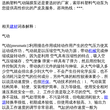
选购塑料气动隔膜泵还是要选好的厂家，索菲科塑料气动泵为
您提供高性价比的产皮及服务。咨询热线：***.
相关
建材
词条解释：
气动
气动[pneumatic]∶利用撞击作用或转动作用产生的空气压力使其
运动或作功，气动就是以压缩空气为动力源，带动
机械
完成伸
缩或旋转动作。因为是利用 空气具有压缩性的特点，吸入空
气压缩储存，空气便像 弹簧一样具有了弹力，然后用控制元
件控制其方向，带动执行元件的旋转与伸缩。从大气中吸入多
少空气就会排出多少到大气中，不会产生任何化学反应，也不
会消耗污染空气的任何成分，另外气体的粘性较液体要小，所
以说流动速度快，也很
环保
。气动技术的特点：1、气动装置
结构简单、轻便、安装维护简单。压力等级低、使用安全相对
液压系统安全一些。2、工作介质是取之不尽的空气、空气本
身不花钱。排气处理简单，不污染环境，但电能消耗较大，
能
源
转换率很低，初期成本较低，但使用成本较高。3、输出力
以及工作速度的调节非常容易。 气缸的动作速度一般为