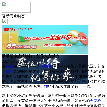
隔断商企动态
明璞新中式落地灯，彰显东方魅力
2024-05-23 浏览:
167
在
装修
中，明璞新中式
落地灯
可以带来更加充足的光源，补充
了
吊灯
光源的不足之处，而且新中式落地灯对于眼睛也是没有
伤害的，因为他们发出的光源十分的柔和，小面积范围的照
射，满足大家的要求，不同区域新中式落地灯选择什么样的款
式呢？下面就跟着明璞
灯饰
的小编来详细了解一下吧。
新中式落地灯的光源选择，落地灯一般只是作为客厅辅助光源
的用具，没有必要选择太过于强烈的光源，如果你的
天花板
过
低很多光线，能够集中在某一个区域，这个时候选择落地灯是