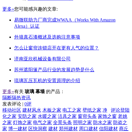
更多»
您可能感兴趣的文章:
易微联助力厂商完成WWAA（Works With Amazon
Alexa）认证
外墙真石漆概述及选购注意事项
怎么让窗帘连锁店开在更有人气的位置？
济南亚欣机械设备有限公司
苏州遮阳篷产品行业的发展趋势是什么
琉璃瓦压瓦机的安置原理的介绍
更多»
有关
玻璃 幕墙
的产品：
隔断隔热资讯
发表评论 |
0评
移动社区
建材风水
木板之家
电工之家
壁纸之家
净
评论登陆
化之家
安防之家
水暖之家
洁具之家
窗帘头条
家饰之窗
老姚
之家
灯饰之家
电气之家
全景头条
照明之家
防水之家
防盗之
家
博一建材
区快洞察
建材
郑州建材
周口建材
信阳建材
商丘