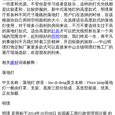
一些柔和光源。不管你是学习或者是娱乐，这样的灯光光线都
是比较柔和，比较舒服的。新中式落地灯的高度款式，明璞展
厅有各种不同尺寸规格的落地灯，用户们在选择的时候，应该
根据你自己房间空间面积的大小，去选择适合高度款式的落地
灯使用，对于很多小面积的房间来说，千万不要选得太过于高
的落地灯款式。适合高度的
灯具
才可以把光线照射在某一个局
域的范围当中，起到很好的
照明
功效。我们终其一生，将平凡
的事做到不凡我们怀着工匠精神，开启崭新的旅程-----中山明
璞灯饰定制厂家更多款式可以直接来中山古镇明璞灯饰工厂的
展厅现场选款，欢迎朋友的到来。
相关
建材
词条解释：
落地灯
中文名称：落地灯 拼音：luo di deng英文名称：Floor lamp落地
灯一般由灯罩、支架、底座三部分组成，其造型挺拔、优美。
正在加载
明璞
明璞 是商标于2014年10月08日 在国家工商行政管理局注册 的