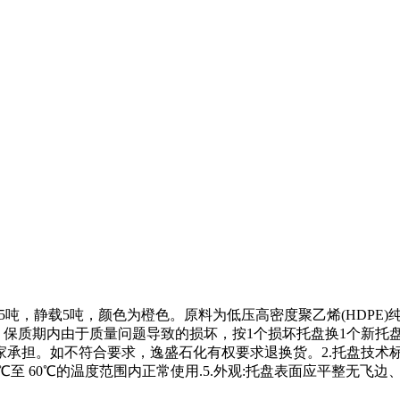
载1.5吨，静载5吨，颜色为橙色。原料为低压高密度聚乙烯(HDPE
，保质期内由于质量问题导致的损坏，按1个损坏托盘换1个新托
担。如不符合要求，逸盛石化有权要求退换货。2.托盘技术标准参照国
在-40℃至 60℃的温度范围内正常使用.5.外观:托盘表面应平整