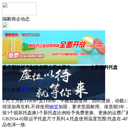
隔断商企动态
重庆塑料托盘制造有限公司欢迎你——2017 全新塑料托盘
2023-08-05 浏览:
109
2017全新
塑料
托盘—托盘中心
1.尺寸为长110cm*宽110cm，平板双面使用，四向进插，动
得添加再生料,不得使用
钢管
加固，要求坚固耐用。保质期3年
按3个损坏托盘换1个新托盘比例给予免费更换。更换的运费厂家承
GB2934-82联运平托盘尺寸系列.4.托盘使用温度范围:托盘
品色泽一致.