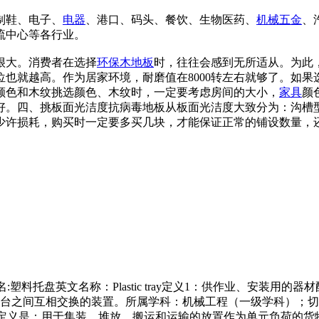
制鞋、电子、
电器
、港口、码头、餐饮、生物医药、
机械
五金
、
流中心等各行业。
很大。消费者在选择
环保
木地板
时，往往会感到无所适从。为此
也就越高。作为居家环境，耐磨值在8000转左右就够了。如
颜色和木纹挑选颜色、木纹时，一定要考虑房间的大小，
家具
颜
好。四、挑板面光洁度抗病毒地板从板面光洁度大致分为：沟槽
许损耗，购买时一定要多买几块，才能保证正常的铺设数量，还
名:塑料托盘英文名称：Plastic tray定义1：供作业、安装
作台之间互相交换的装置。所属学科：机械工程（一级学科）；
t）的定义是：用于集装、堆放、搬运和运输的放置作为单元负荷的