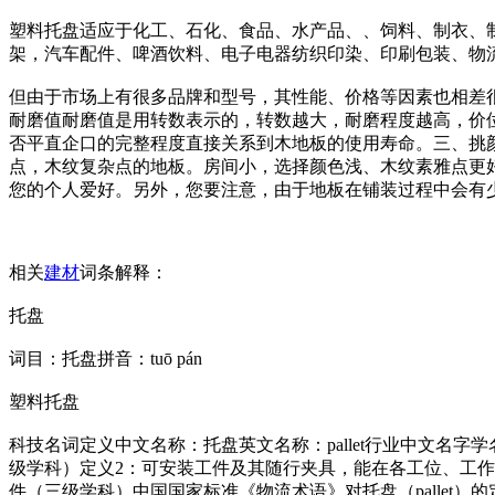
塑料托盘适应于化工、石化、食品、水产品、、饲料、制衣、
架，汽车配件、啤酒饮料、电子电器纺织印染、印刷包装、物
但由于市场上有很多品牌和型号，其性能、价格等因素也相差
耐磨值耐磨值是用转数表示的，转数越大，耐磨程度越高，价位
否平直企口的完整程度直接关系到木地板的使用寿命。三、挑
点，木纹复杂点的地板。房间小，选择颜色浅、木纹素雅点更
您的个人爱好。另外，您要注意，由于地板在铺装过程中会有少
相关
建材
词条解释：
托盘
词目：托盘拼音：tuō pán
塑料托盘
科技名词定义中文名称：托盘英文名称：pallet行业中文名字学
级学科）定义2：可安装工件及其随行夹具，能在各工位、工
件（三级学科）中国国家标准《物流术语》对托盘（palle