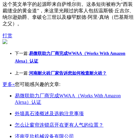
这个英文单字的起源即来自萨维尔街。这条短街被称为“西装
裁缝业的黄金道”，来这里光顾过的客人包括温斯顿·丘吉尔、
纳尔逊勋爵、拿破仑三世以及穆罕默德·阿里·真纳（巴基斯坦
之父）。
打赏
下一篇:
易微联助力厂商完成WWAA（Works With Amazon
Alexa）认证
上一篇:
河南耐火砖厂家告诉您如何检查耐火砖？
更多»
您可能感兴趣的文章:
易微联助力厂商完成WWAA（Works With Amazon
Alexa）认证
外墙真石漆概述及选购注意事项
怎么让窗帘连锁店开在更有人气的位置？
济南亚欣机械设备有限公司