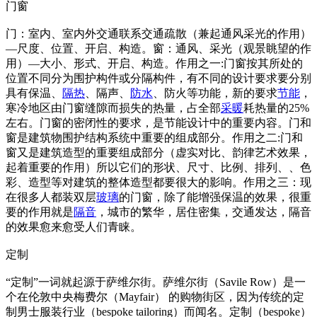
门窗
门：室内、室内外交通联系交通疏散（兼起通风采光的作用）
—尺度、位置、开启、构造。窗：通风、采光（观景眺望的作
用）—大小、形式、开启、构造。作用之一:门窗按其所处的
位置不同分为围护构件或分隔构件，有不同的设计要求要分别
具有保温、
隔热
、隔声、
防水
、防火等功能，新的要求
节能
，
寒冷地区由门窗缝隙而损失的热量，占全部
采暖
耗热量的25%
左右。门窗的密闭性的要求，是节能设计中的重要内容。门和
窗是建筑物围护结构系统中重要的组成部分。作用之二:门和
窗又是建筑造型的重要组成部分（虚实对比、韵律艺术效果，
起着重要的作用）所以它们的形状、尺寸、比例、排列、、色
彩、造型等对建筑的整体造型都要很大的影响。作用之三：现
在很多人都装双层
玻璃
的门窗，除了能增强保温的效果，很重
要的作用就是
隔音
，城市的繁华，居住密集，交通发达，隔音
的效果愈来愈受人们青睐。
定制
“定制”一词就起源于萨维尔街。萨维尔街（Savile Row）是一
个在伦敦中央梅费尔（Mayfair） 的购物街区，因为传统的定
制男士服装行业（bespoke tailoring）而闻名。定制（bespoke）