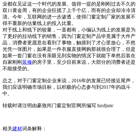
业都在见证这一个时代的发展。值得一提的是刚刚过去不久的
双11黄金周，有的企业狂揽了上千个亿，而有的企业却冷冷清
清。今年，互联网的进一步渗透，使得门窗定制厂家的发展不
得不重新的估量线上的投入比重。
对于线上和线下的较量，一直都有，小编认为线上的发展是为
了更好的拉动线下的销售，因为门窗定制产品毕竟属于大件产
品，消费者更愿意在看到了事物，触摸到了才心里放心，不然
光凭一张图片，如果是一件衣服直接网购那就很合理了，但是
如果一套门窗在没有亲眼见到实物的情况下就能下单然后装在
自家刚刚
装修
的房子里，至少目前来说，大部分的消费者还是
不能接受的。
总之，对于门窗定制企业来说，2016年的发展已经接近尾声，
我们应该明确市场目标，以积极的心态参与到2017年的战斗
中。
转载时请注明由豪致尚门窗定制官网所编写 hzsfjsm/
相关
建材
词条解释：